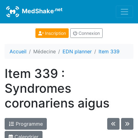
.net
MedShake
Inscription
Connexion
Accueil
Médecine
EDN planner
Item 339
Item 339 :
Syndromes
coronariens aigus
Programme
Calendrier