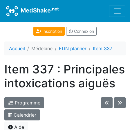
.net
MedShake
Inscription
Connexion
Accueil
Médecine
EDN planner
Item 337
Item 337 : Principales
intoxications aiguës
Programme
Calendrier
Aide