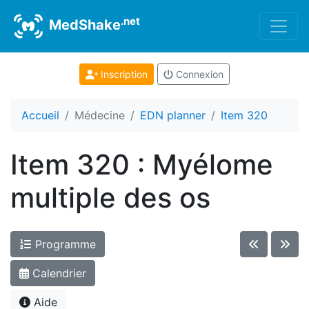
.net
MedShake
Inscription
Connexion
Accueil
Médecine
EDN planner
Item 320
Item 320 : Myélome
multiple des os
Programme
Calendrier
Aide