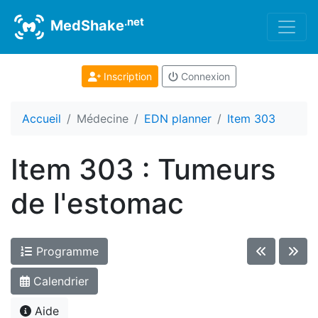
.net
MedShake
Inscription
Connexion
Accueil
Médecine
EDN planner
Item 303
Item 303 : Tumeurs
de l'estomac
Programme
Calendrier
Aide