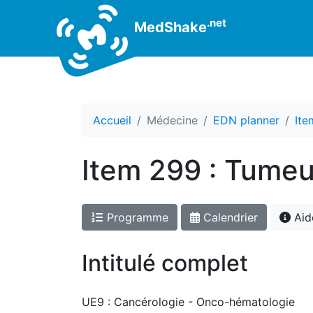
.net
MedShake
Accueil
Médecine
EDN planner
Ite
Item 299 : Tumeu
Programme
Calendrier
Aid
Intitulé complet
UE9 : Cancérologie - Onco-hématologie