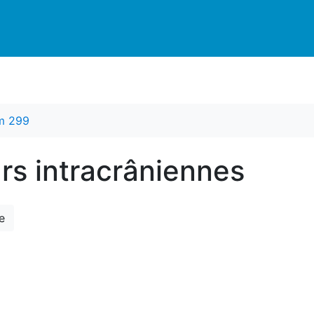
m 299
rs intracrâniennes
e