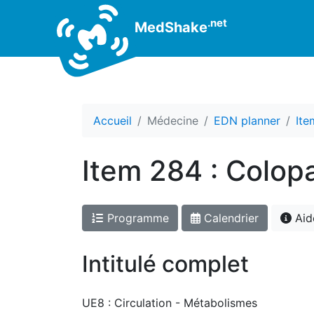
.net
MedShake
Accueil
Médecine
EDN planner
Ite
Item 284 : Colopa
Programme
Calendrier
Aid
Intitulé complet
UE8 : Circulation - Métabolismes