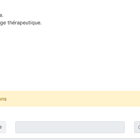
e.
rge thérapeutique.
ons