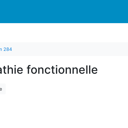
m 284
thie fonctionnelle
e