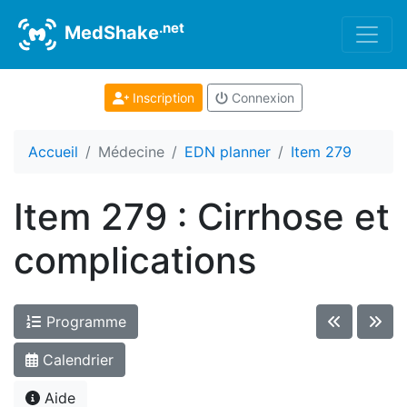
.net
MedShake
Inscription
Connexion
Accueil
Médecine
EDN planner
Item 279
Item 279 : Cirrhose et
complications
Programme
Calendrier
Aide