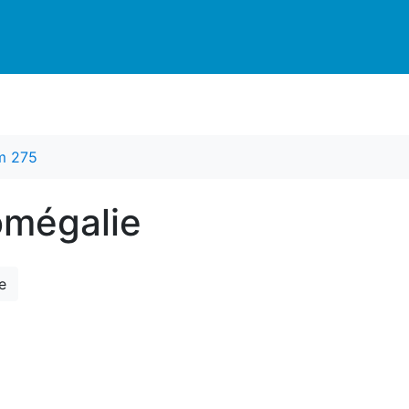
m 275
omégalie
e