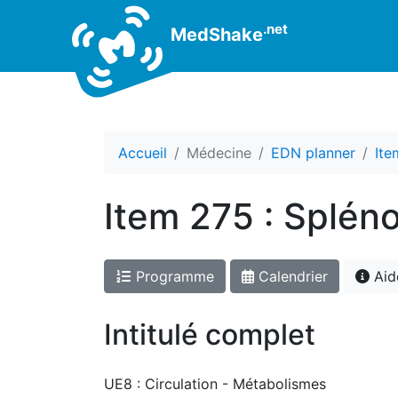
.net
MedShake
Accueil
Médecine
EDN planner
Ite
Item 275 : Splén
Programme
Calendrier
Aid
Intitulé complet
UE8 : Circulation - Métabolismes