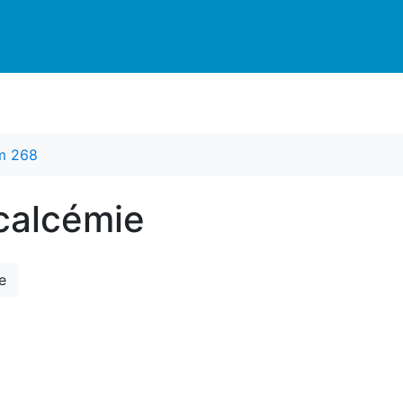
m 268
calcémie
e