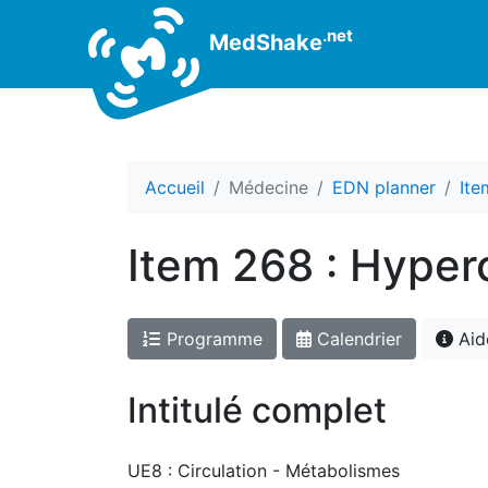
.net
MedShake
Accueil
Médecine
EDN planner
Ite
Item 268 : Hyper
Programme
Calendrier
Aid
Intitulé complet
UE8 : Circulation - Métabolismes