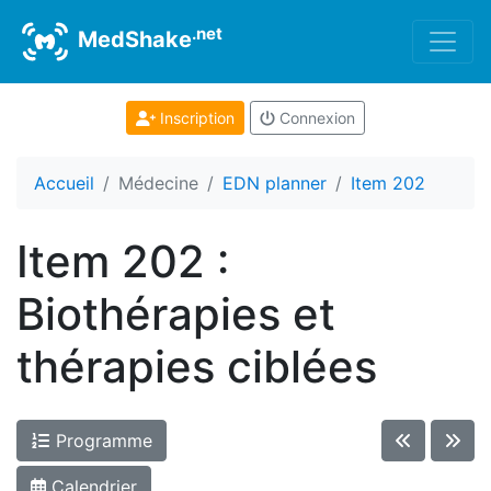
.net
MedShake
Inscription
Connexion
Accueil
Médecine
EDN planner
Item 202
Item 202 :
Biothérapies et
thérapies ciblées
Programme
Calendrier