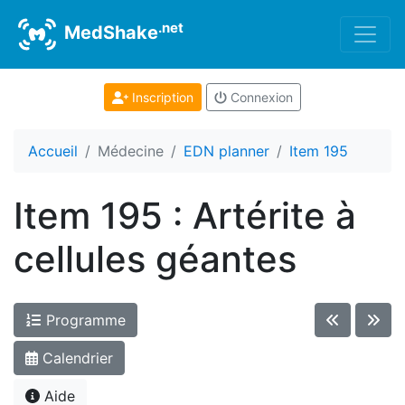
.net
MedShake
Inscription
Connexion
Accueil
Médecine
EDN planner
Item 195
Item 195 : Artérite à
cellules géantes
Programme
Calendrier
Aide