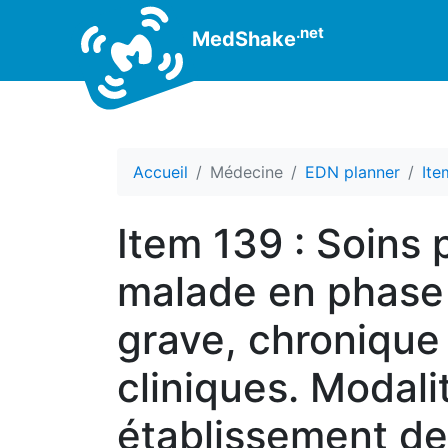
.net
MedShake
Accueil
Médecine
EDN planner
Ite
Item 139 : Soins p
malade en phase 
grave, chronique 
cliniques. Modali
établissement de