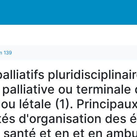
m 139
alliatifs pluridisciplina
palliative ou terminale
ou létale (1). Principau
tés d'organisation des 
 santé et en et en ambu