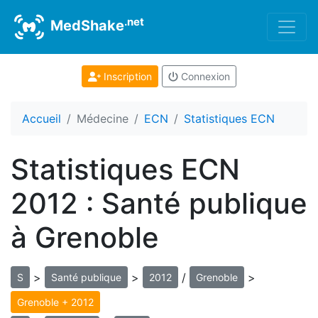
.net
MedShake
Inscription
Connexion
Accueil
Médecine
ECN
Statistiques ECN
Statistiques ECN
2012 : Santé publique
à Grenoble
>
>
/
>
S
Santé publique
2012
Grenoble
Grenoble + 2012