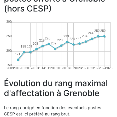
(hors CESP)
300
252
252
244
234
250
233
227
226
224
220
219
209
208
198
197
200
171
150
2009
2010
2011
2012
2013
2014
2015
2016
2017
2018
2019
2020
2021
2022
2023
2024
2025
Évolution du rang maximal
d'affectation à Grenoble
Le rang corrigé en fonction des éventuels postes
CESP est ici préféré au rang brut.