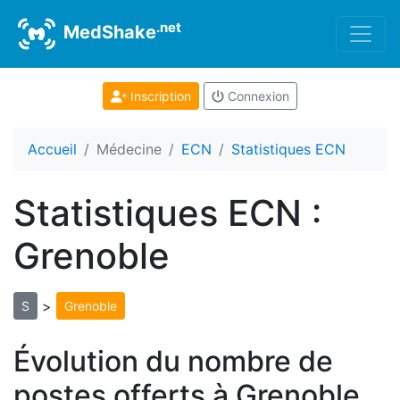
.net
MedShake
Inscription
Connexion
Accueil
Médecine
ECN
Statistiques ECN
Statistiques ECN :
Grenoble
>
S
Grenoble
Évolution du nombre de
postes offerts à Grenoble