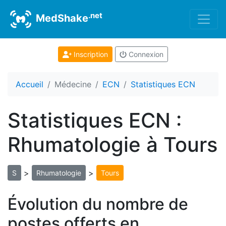
.net
MedShake
Inscription
Connexion
Accueil
Médecine
ECN
Statistiques ECN
Statistiques ECN :
Rhumatologie à Tours
>
>
S
Rhumatologie
Tours
Évolution du nombre de
postes offerts en