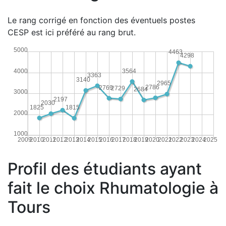
Le rang corrigé en fonction des éventuels postes
CESP est ici préféré au rang brut.
5000
4463
4298
4000
3564
3363
3140
2965
2786
2769
2729
2684
3000
2197
2030
1825
1815
2000
1000
2009
2010
2011
2012
2013
2014
2015
2016
2017
2018
2019
2020
2021
2022
2023
2024
2025
Profil des étudiants ayant
fait le choix Rhumatologie à
Tours