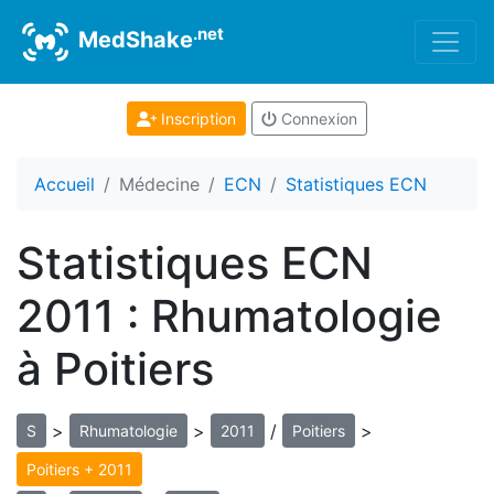
.net
MedShake
Inscription
Connexion
Accueil
Médecine
ECN
Statistiques ECN
Statistiques ECN
2011 : Rhumatologie
à Poitiers
>
>
/
>
S
Rhumatologie
2011
Poitiers
Poitiers + 2011