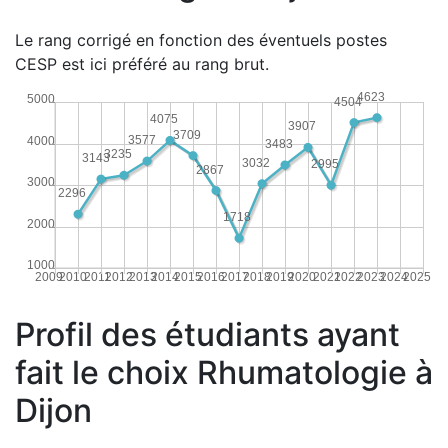
Le rang corrigé en fonction des éventuels postes
CESP est ici préféré au rang brut.
4623
5000
4504
4075
3907
3709
3577
4000
3483
3235
3143
3032
2995
2867
3000
2296
1718
2000
1000
2009
2010
2011
2012
2013
2014
2015
2016
2017
2018
2019
2020
2021
2022
2023
2024
2025
Profil des étudiants ayant
fait le choix Rhumatologie à
Dijon