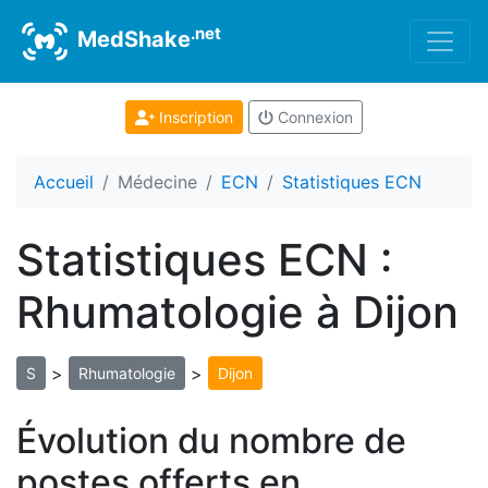
.net
MedShake
Inscription
Connexion
Accueil
Médecine
ECN
Statistiques ECN
Statistiques ECN :
Rhumatologie à Dijon
>
>
S
Rhumatologie
Dijon
Évolution du nombre de
postes offerts en