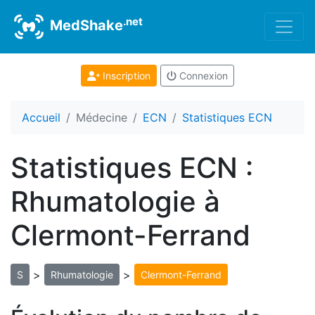
.net
MedShake
Inscription
Connexion
Accueil
Médecine
ECN
Statistiques ECN
Statistiques ECN :
Rhumatologie à
Clermont-Ferrand
>
>
S
Rhumatologie
Clermont-Ferrand