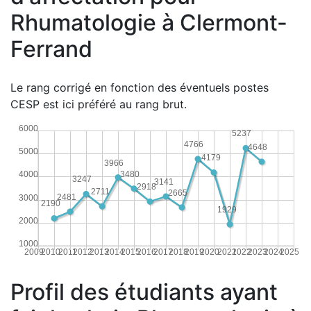
Rhumatologie à Clermont-
Ferrand
Le rang corrigé en fonction des éventuels postes
CESP est ici préféré au rang brut.
6000
5237
4766
4648
5000
4179
3966
3480
4000
3247
3141
2918
2711
2665
2481
3000
2190
1929
2000
1000
2009
2010
2011
2012
2013
2014
2015
2016
2017
2018
2019
2020
2021
2022
2023
2024
2025
Profil des étudiants ayant