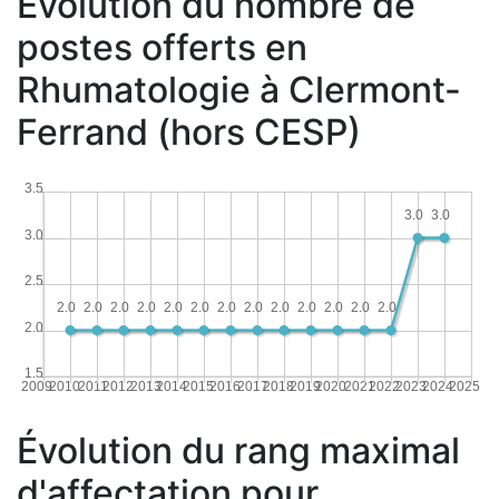
Évolution du nombre de
postes offerts en
Rhumatologie à Clermont-
Ferrand (hors CESP)
3.5
3.0
3.0
3.0
2.5
2.0
2.0
2.0
2.0
2.0
2.0
2.0
2.0
2.0
2.0
2.0
2.0
2.0
2.0
1.5
2009
2010
2011
2012
2013
2014
2015
2016
2017
2018
2019
2020
2021
2022
2023
2024
2025
Évolution du rang maximal
d'affectation pour