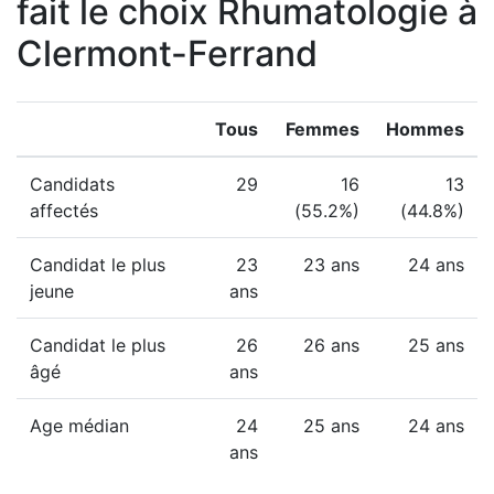
fait le choix Rhumatologie à
Clermont-Ferrand
Tous
Femmes
Hommes
Candidats
29
16
13
affectés
(55.2%)
(44.8%)
Candidat le plus
23
23 ans
24 ans
jeune
ans
Candidat le plus
26
26 ans
25 ans
âgé
ans
Age médian
24
25 ans
24 ans
ans