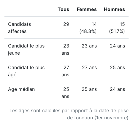
Tous
Femmes
Hommes
Candidats
29
14
15
affectés
(48.3%)
(51.7%)
Candidat le plus
23
23 ans
24 ans
jeune
ans
Candidat le plus
27
27 ans
25 ans
âgé
ans
Age médian
25
25 ans
24 ans
ans
Les âges sont calculés par rapport à la date de prise
de fonction (1er novembre)