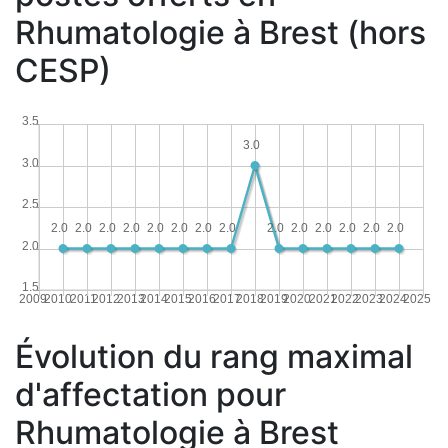
Rhumatologie à Brest (hors
CESP)
3.5
3.0
3.0
2.5
2.0
2.0
2.0
2.0
2.0
2.0
2.0
2.0
2.0
2.0
2.0
2.0
2.0
2.0
2.0
1.5
2009
2010
2011
2012
2013
2014
2015
2016
2017
2018
2019
2020
2021
2022
2023
2024
2025
Évolution du rang maximal
d'affectation pour
Rhumatologie à Brest