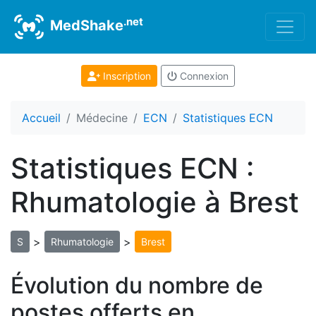
.net
MedShake
Inscription
Connexion
Accueil
Médecine
ECN
Statistiques ECN
Statistiques ECN :
Rhumatologie à Brest
>
>
S
Rhumatologie
Brest
Évolution du nombre de
postes offerts en