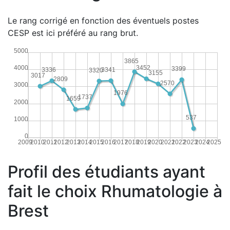
Le rang corrigé en fonction des éventuels postes
CESP est ici préféré au rang brut.
5000
3865
4000
3452
3399
3341
3336
3320
3155
3017
2809
2570
3000
1976
1737
1659
2000
537
1000
0
2009
2010
2011
2012
2013
2014
2015
2016
2017
2018
2019
2020
2021
2022
2023
2024
2025
Profil des étudiants ayant
fait le choix Rhumatologie à
Brest