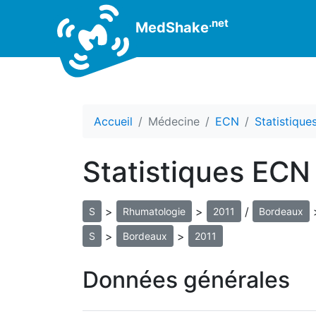
.net
MedShake
Accueil
Médecine
ECN
Statistiqu
Statistiques ECN
>
>
/
S
Rhumatologie
2011
Bordeaux
>
>
S
Bordeaux
2011
Données générales