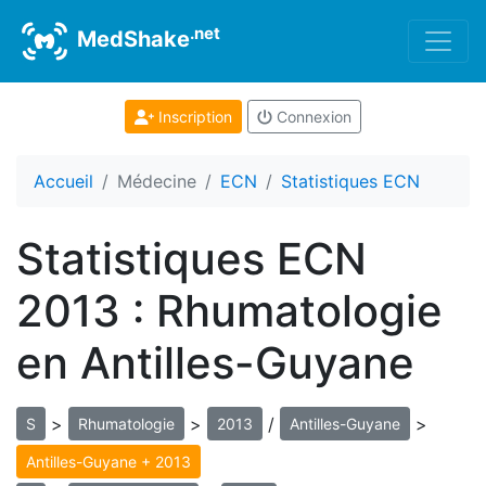
.net
MedShake
Inscription
Connexion
Accueil
Médecine
ECN
Statistiques ECN
Statistiques ECN
2013 : Rhumatologie
en Antilles-Guyane
>
>
/
>
S
Rhumatologie
2013
Antilles-Guyane
Antilles-Guyane + 2013