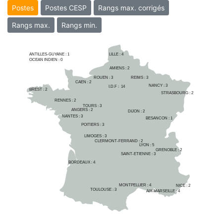
Postes
Postes CESP
Rangs max. corrigés
Rangs max.
Rangs min.
ANTILLES-GUYANE :
1
LILLE : 
4
OCEAN INDIEN :
0
AMIENS : 
2
ROUEN : 
3
REIMS : 
3
CAEN : 
2
NANCY : 
3
I.D.F :  
14
BREST : 
2
STRASBOURG : 
2
RENNES : 
2
TOURS : 
3
ANGERS : 
2
DIJON : 
2
NANTES : 
3
BESANCON : 
1
POITIERS : 
3
LIMOGES : 
3
CLERMONT-FERRAND : 
2
LYON : 
5
GRENOBLE : 
2
SAINT-ETIENNE : 
3
BORDEAUX : 
4
MONTPELLIER : 
4
NICE : 
2
TOULOUSE : 
3
AIX-MARSEILLE : 
4