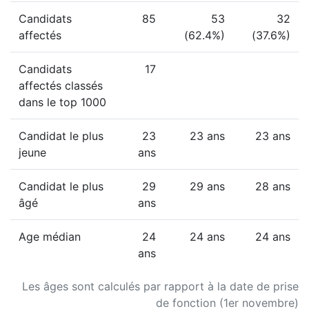
Candidats
85
53
32
affectés
(62.4%)
(37.6%)
Candidats
17
affectés classés
dans le top 1000
Candidat le plus
23
23 ans
23 ans
jeune
ans
Candidat le plus
29
29 ans
28 ans
âgé
ans
Age médian
24
24 ans
24 ans
ans
Les âges sont calculés par rapport à la date de prise
de fonction (1er novembre)