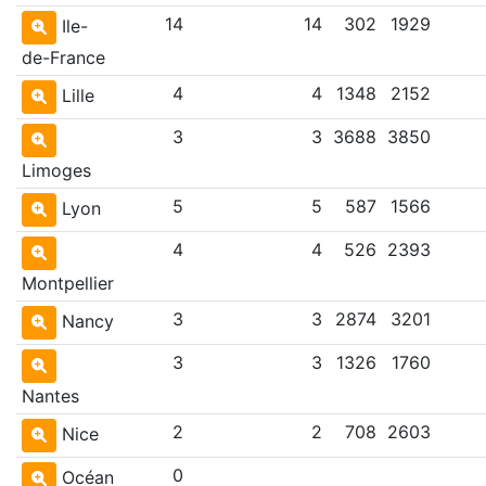
14
14
302
1929
Ile-
de-France
4
4
1348
2152
Lille
3
3
3688
3850
Limoges
5
5
587
1566
Lyon
4
4
526
2393
Montpellier
3
3
2874
3201
Nancy
3
3
1326
1760
Nantes
2
2
708
2603
Nice
0
Océan