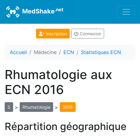
.net
MedShake
Inscription
Connexion
Accueil
Médecine
ECN
Statistiques ECN
Rhumatologie aux
ECN 2016
>
>
S
Rhumatologie
2016
Répartition géographique