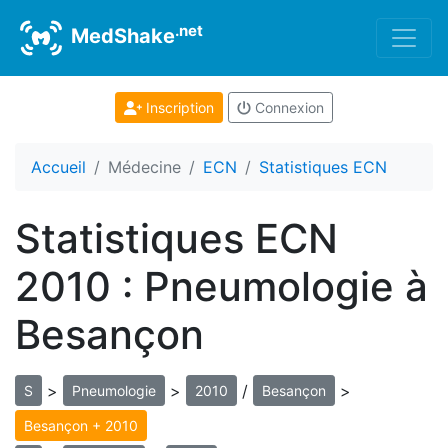
.net
MedShake
Inscription
Connexion
Accueil
Médecine
ECN
Statistiques ECN
Statistiques ECN
2010 : Pneumologie à
Besançon
>
>
/
>
S
Pneumologie
2010
Besançon
Besançon + 2010