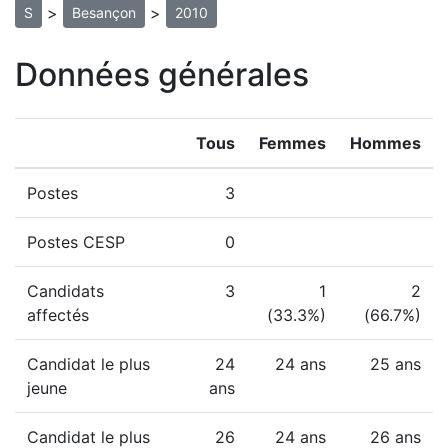
>
>
S
Besançon
2010
Données générales
Tous
Femmes
Hommes
Postes
3
Postes CESP
0
Candidats
3
1
2
affectés
(33.3%)
(66.7%)
Candidat le plus
24
24 ans
25 ans
jeune
ans
Candidat le plus
26
24 ans
26 ans