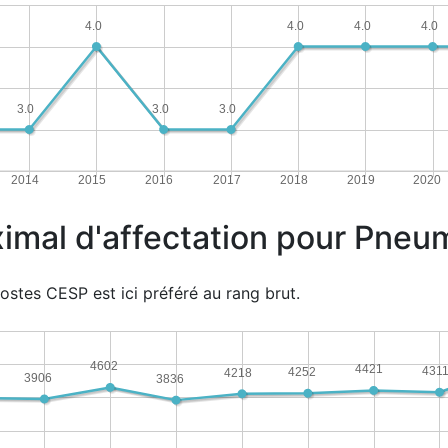
4.0
4.0
4.0
4.0
3.0
3.0
3.0
2014
2015
2016
2017
2018
2019
2020
ximal d'affectation pour Pne
ostes CESP est ici préféré au rang brut.
4602
4421
431
4252
4218
3906
3836