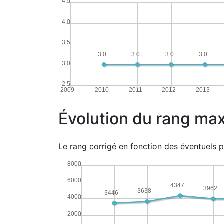
4.5
4.0
3.5
3.0
3.0
3.0
3.0
3.0
2.5
2009
2010
2011
2012
2013
Évolution du rang ma
Le rang corrigé en fonction des éventuels p
8000
6000
4347
3962
3638
3446
4000
2000