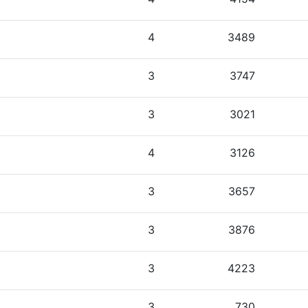
4
3489
3
3747
3
3021
4
3126
3
3657
3
3876
3
4223
3
730