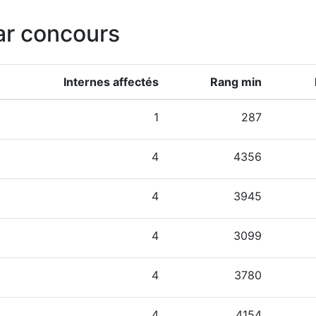
ar concours
Internes affectés
Rang min
1
287
4
4356
4
3945
4
3099
4
3780
4
4154