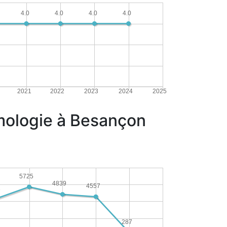
4.0
4.0
4.0
4.0
2021
2022
2023
2024
2025
umologie à Besançon
5725
4839
4557
1
287