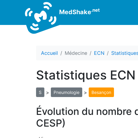
.net
MedShake
Accueil
Médecine
ECN
Statistiqu
Statistiques ECN
>
>
S
Pneumologie
Besançon
Évolution du nombre 
CESP)