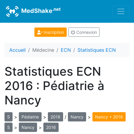
.net
MedShake
Inscription
Connexion
Accueil
Médecine
ECN
Statistiques ECN
Statistiques ECN
2016 : Pédiatrie à
Nancy
>
>
/
>
S
Pédiatrie
2016
Nancy
Nancy + 2016
>
>
S
Nancy
2016