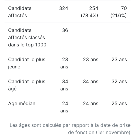
Candidats
324
254
70
affectés
(78.4%)
(21.6%)
Candidats
36
affectés classés
dans le top 1000
Candidat le plus
23
23 ans
23 ans
jeune
ans
Candidat le plus
34
34 ans
32 ans
âgé
ans
Age médian
24
24 ans
25 ans
ans
Les âges sont calculés par rapport à la date de prise
de fonction (1er novembre)