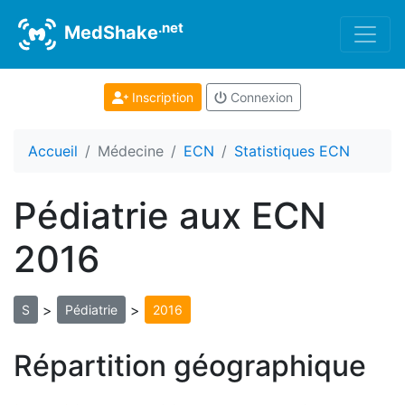
.net
MedShake
Inscription
Connexion
Accueil
Médecine
ECN
Statistiques ECN
Pédiatrie aux ECN
2016
>
>
S
Pédiatrie
2016
Répartition géographique