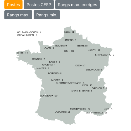
Postes
Postes CESP
Rangs max. corrigés
Rangs max.
Rangs min.
ANTILLES-GUYANE :
5
LILLE : 
21
OCEAN INDIEN :
6
AMIENS : 
9
ROUEN : 
9
REIMS : 
8
CAEN : 
9
NANCY : 
12
I.D.F :  
84
BREST : 
4
STRASBOURG : 
9
RENNES : 
7
TOURS : 
7
ANGERS : 
7
DIJON : 
7
NANTES : 
6
BESANCON : 
8
POITIERS : 
8
LIMOGES : 
4
CLERMONT-FERRAND : 
8
LYON : 
15
GRENOBLE : 
9
SAINT-ETIENNE : 
5
BORDEAUX : 
10
MONTPELLIER : 
12
NICE : 
5
TOULOUSE : 
11
AIX-MARSEILLE : 
15