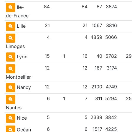
84
84
87
3874
Ile-
de-France
21
21
1067
3816
Lille
4
4
4859
5066
Limoges
15
1
16
40
5782
29
Lyon
12
12
167
3174
Montpellier
12
12
2100
4749
Nancy
6
1
7
311
5294
25
Nantes
5
5
2339
3842
Nice
6
6
1517
4225
Océan