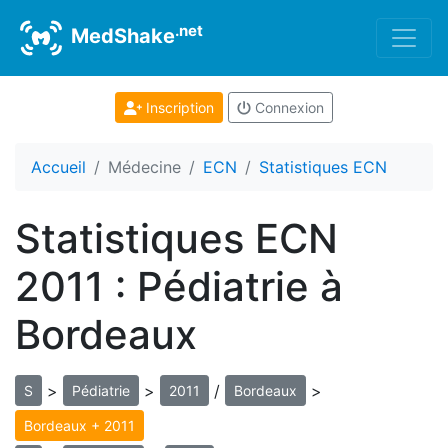
.net
MedShake
Inscription
Connexion
Accueil
Médecine
ECN
Statistiques ECN
Statistiques ECN
2011 : Pédiatrie à
Bordeaux
>
>
/
>
S
Pédiatrie
2011
Bordeaux
Bordeaux + 2011