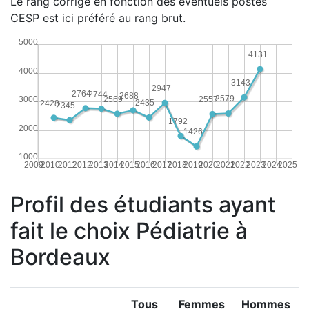
Le rang corrigé en fonction des éventuels postes
CESP est ici préféré au rang brut.
5000
4131
4000
3143
2947
2764
2744
2688
2579
2569
3000
2557
2435
2428
2345
1792
2000
1426
1000
2009
2010
2011
2012
2013
2014
2015
2016
2017
2018
2019
2020
2021
2022
2023
2024
2025
Profil des étudiants ayant
fait le choix Pédiatrie à
Bordeaux
Tous
Femmes
Hommes