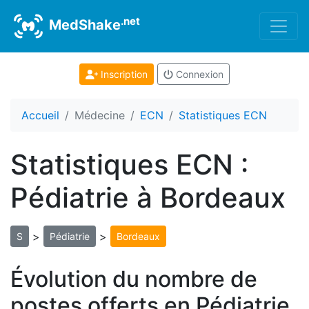
.net
MedShake
Inscription
Connexion
Accueil
Médecine
ECN
Statistiques ECN
Statistiques ECN :
Pédiatrie à Bordeaux
>
>
S
Pédiatrie
Bordeaux
Évolution du nombre de
postes offerts en Pédiatrie