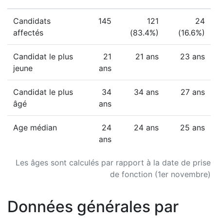
Candidats
145
121
24
affectés
(83.4%)
(16.6%)
Candidat le plus
21
21 ans
23 ans
jeune
ans
Candidat le plus
34
34 ans
27 ans
âgé
ans
Age médian
24
24 ans
25 ans
ans
Les âges sont calculés par rapport à la date de prise
de fonction (1er novembre)
Données générales par