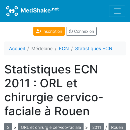
.net
MedShake
Inscription
Connexion
Accueil
Médecine
ECN
Statistiques ECN
Statistiques ECN
2011 : ORL et
chirurgie cervico-
faciale à Rouen
>
>
/
S
ORL et chirurgie cervico-faciale
2011
Rouen