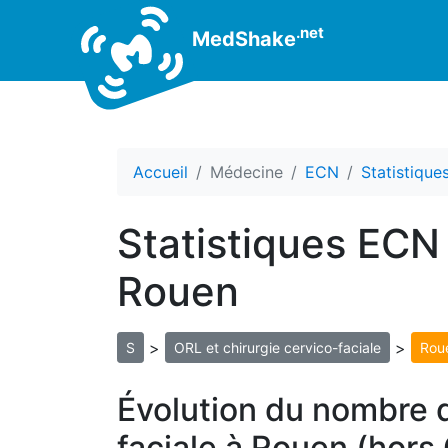
.net
MedShake
Accueil
Médecine
ECN
Statistiqu
Statistiques ECN 
Rouen
>
>
S
ORL et chirurgie cervico-faciale
Rou
Évolution du nombre d
faciale à Rouen (hors