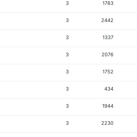
3
1783
3
2442
3
1337
3
2076
3
1752
3
434
3
1944
3
2230