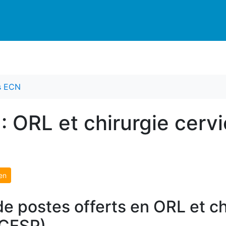
es ECN
: ORL et chirurgie cervi
en
e postes offerts en ORL et ch
 CESP)