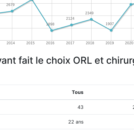
2679
2349
2124
1907
1898
2014
2015
2016
2017
2018
2019
2020
yant fait le choix ORL et chiru
Tous
43
22 ans