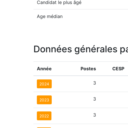
Candidat le plus âgé
Age médian
Données générales p
Année
Postes
CESP
3
2024
3
2023
3
2022