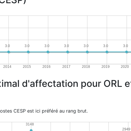
3.0
3.0
3.0
3.0
3.0
3.0
3.0
2014
2015
2016
2017
2018
2019
2020
imal d'affectation pour ORL et
ostes CESP est ici préféré au rang brut.
3148
2949