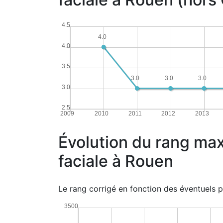
4.5
4.0
4.0
3.5
3.0
3.0
3.0
3.0
2.5
2009
2010
2011
2012
2013
Évolution du rang max
faciale à Rouen
Le rang corrigé en fonction des éventuels p
3500