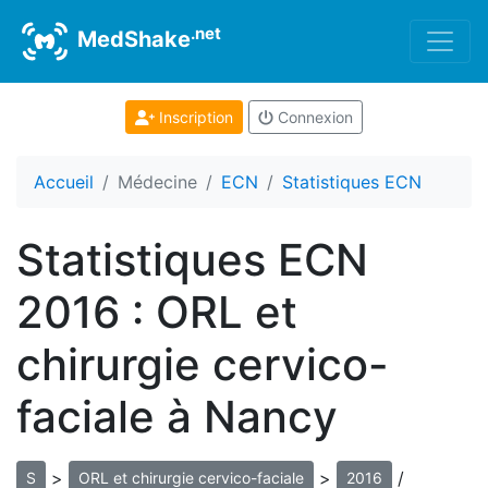
.net
MedShake
Inscription
Connexion
Accueil
Médecine
ECN
Statistiques ECN
Statistiques ECN
2016 : ORL et
chirurgie cervico-
faciale à Nancy
>
>
/
S
ORL et chirurgie cervico-faciale
2016