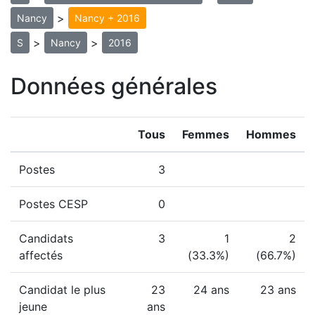
>
Nancy
Nancy + 2016
>
>
S
Nancy
2016
Données générales
Tous
Femmes
Hommes
Postes
3
Postes CESP
0
Candidats
3
1
2
affectés
(33.3%)
(66.7%)
Candidat le plus
23
24 ans
23 ans
jeune
ans