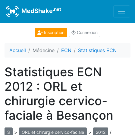
.net
MedShake
Inscription
Connexion
Accueil
Médecine
ECN
Statistiques ECN
Statistiques ECN
2012 : ORL et
chirurgie cervico-
faciale à Besançon
>
>
/
S
ORL et chirurgie cervico-faciale
2012