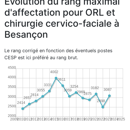
Évolution du rang maximal
d'affectation pour ORL et
chirurgie cervico-faciale à
Besançon
Le rang corrigé en fonction des éventuels postes
CESP est ici préféré au rang brut.
4500
4002
4000
3611
3331
3254
3500
3182
3087
3059
3055
2969
2875
2814
3000
2657
2498
2414
2500
2000
2009
2010
2011
2012
2013
2014
2015
2016
2017
2018
2019
2020
2021
2022
2023
2024
2025