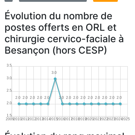
Évolution du nombre de
postes offerts en ORL et
chirurgie cervico-faciale à
Besançon (hors CESP)
3.5
3.0
3.0
2.5
2.0
2.0
2.0
2.0
2.0
2.0
2.0
2.0
2.0
2.0
2.0
2.0
2.0
2.0
2.0
1.5
2009
2010
2011
2012
2013
2014
2015
2016
2017
2018
2019
2020
2021
2022
2023
2024
2025