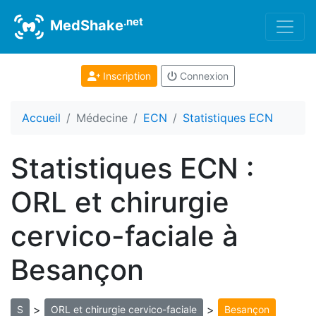
.net
MedShake
Inscription
Connexion
Accueil
Médecine
ECN
Statistiques ECN
Statistiques ECN :
ORL et chirurgie
cervico-faciale à
Besançon
>
>
S
ORL et chirurgie cervico-faciale
Besançon