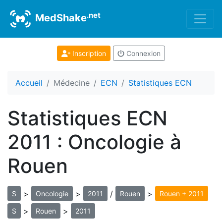
.net
MedShake
Inscription
Connexion
Accueil
Médecine
ECN
Statistiques ECN
Statistiques ECN
2011 : Oncologie à
Rouen
>
>
/
>
S
Oncologie
2011
Rouen
Rouen + 2011
>
>
S
Rouen
2011