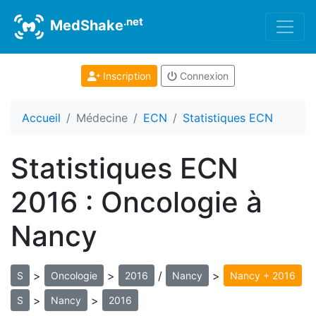
.net
MedShake
Inscription
Connexion
Accueil
Médecine
ECN
Statistiques ECN
Statistiques ECN
2016 : Oncologie à
Nancy
>
>
/
>
S
Oncologie
2016
Nancy
Nancy + 2016
>
>
S
Nancy
2016