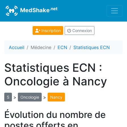
.net
MedShake
Inscription
Connexion
Accueil
Médecine
ECN
Statistiques ECN
Statistiques ECN :
Oncologie à Nancy
>
>
S
Oncologie
Nancy
Évolution du nombre de
postes offerts en