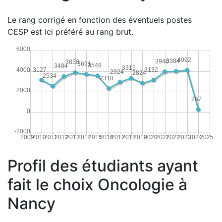
Le rang corrigé en fonction des éventuels postes
CESP est ici préféré au rang brut.
6000
4092
3984
3940
3858
3691
3549
3484
3315
4000
3132
3127
2924
2824
2534
2310
2000
267
0
-2000
2009
2010
2011
2012
2013
2014
2015
2016
2017
2018
2019
2020
2021
2022
2023
2024
2025
Profil des étudiants ayant
fait le choix Oncologie à
Nancy