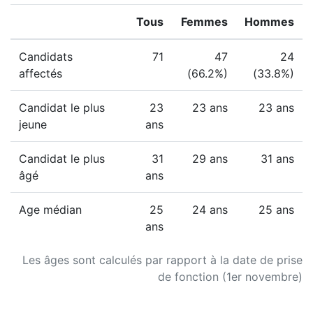
Tous
Femmes
Hommes
Candidats
71
47
24
affectés
(66.2%)
(33.8%)
Candidat le plus
23
23 ans
23 ans
jeune
ans
Candidat le plus
31
29 ans
31 ans
âgé
ans
Age médian
25
24 ans
25 ans
ans
Les âges sont calculés par rapport à la date de prise
de fonction (1er novembre)