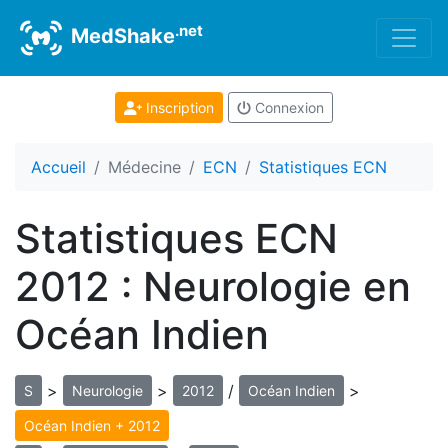
.net
MedShake
Inscription
Connexion
Accueil
Médecine
ECN
Statistiques ECN
Statistiques ECN
2012 : Neurologie en
Océan Indien
>
>
/
>
S
Neurologie
2012
Océan Indien
Océan Indien + 2012