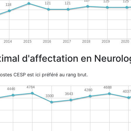
127
125
125
121
121
118
2014
2015
2016
2017
2018
2019
2020
imal d'affectation en Neurolo
ostes CESP est ici préféré au rang brut.
4764
4688
4446
4280
4037
3643
3300