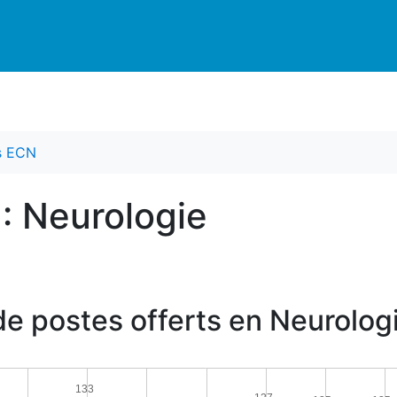
es ECN
 : Neurologie
e postes offerts en Neurolog
133