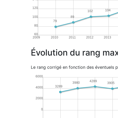
120
104
102
100
89
79
80
60
2009
2010
2011
2012
2013
Évolution du rang max
Le rang corrigé en fonction des éventuels p
6000
4289
3980
3905
3289
4000
2000
0