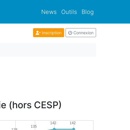
News
Outils
Blog
Inscription
Connexion
ie (hors CESP)
142
142
135
128