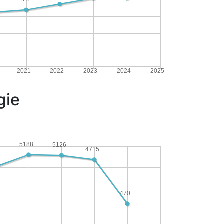
2021
2022
2023
2024
2025
gie
5188
5126
4715
470