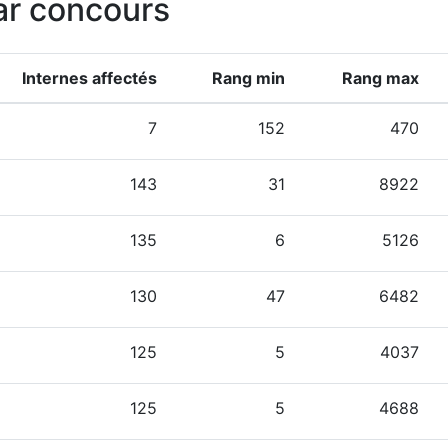
ar concours
Internes affectés
Rang min
Rang max
7
152
470
143
31
8922
135
6
5126
130
47
6482
125
5
4037
125
5
4688