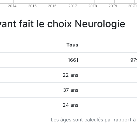
2014
2015
2016
2017
2018
2019
2020
yant fait le choix Neurologie
Tous
1661
97
22 ans
37 ans
24 ans
Les âges sont calculés par rapport à