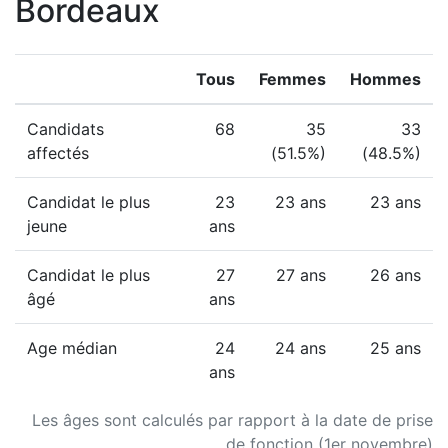
Bordeaux
Tous
Femmes
Hommes
Candidats
68
35
33
affectés
(51.5%)
(48.5%)
Candidat le plus
23
23 ans
23 ans
jeune
ans
Candidat le plus
27
27 ans
26 ans
âgé
ans
Age médian
24
24 ans
25 ans
ans
Les âges sont calculés par rapport à la date de prise
de fonction (1er novembre)