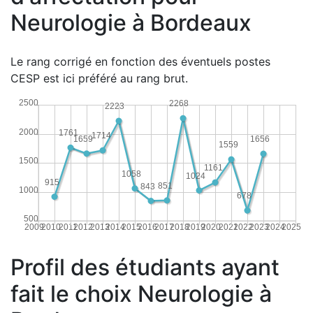
Neurologie à Bordeaux
Le rang corrigé en fonction des éventuels postes
CESP est ici préféré au rang brut.
2500
2268
2223
2000
1761
1714
1659
1656
1559
1500
1161
1058
1024
915
851
843
1000
678
500
2009
2010
2011
2012
2013
2014
2015
2016
2017
2018
2019
2020
2021
2022
2023
2024
2025
Profil des étudiants ayant
fait le choix Neurologie à