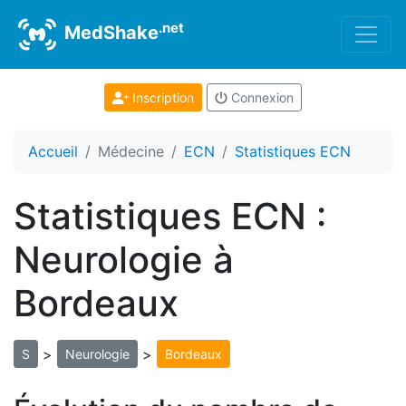
.net
MedShake
Inscription
Connexion
Accueil
Médecine
ECN
Statistiques ECN
Statistiques ECN :
Neurologie à
Bordeaux
>
>
S
Neurologie
Bordeaux