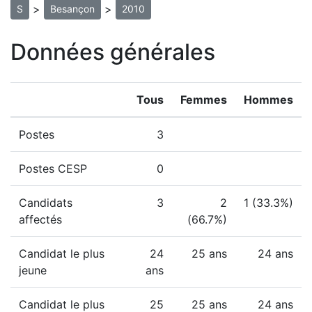
>
>
S
Besançon
2010
Données générales
Tous
Femmes
Hommes
Postes
3
Postes CESP
0
Candidats
3
2
1 (33.3%)
affectés
(66.7%)
Candidat le plus
24
25 ans
24 ans
jeune
ans
Candidat le plus
25
25 ans
24 ans