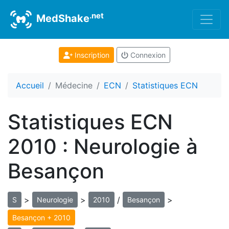
.net
MedShake
Inscription
Connexion
Accueil
Médecine
ECN
Statistiques ECN
Statistiques ECN
2010 : Neurologie à
Besançon
>
>
/
>
S
Neurologie
2010
Besançon
Besançon + 2010