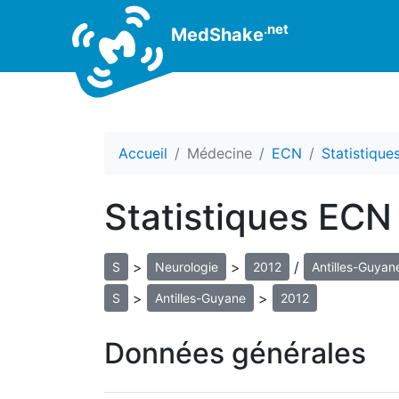
.net
MedShake
Accueil
Médecine
ECN
Statistiqu
Statistiques ECN
>
>
/
S
Neurologie
2012
Antilles-Guyan
>
>
S
Antilles-Guyane
2012
Données générales