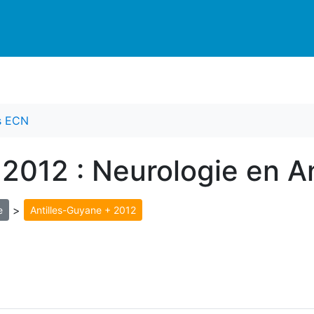
es ECN
 2012 : Neurologie en A
>
e
Antilles-Guyane + 2012