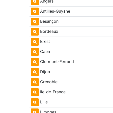
Angers
Antilles-Guyane
Besançon
Bordeaux
Brest
Caen
Clermont-Ferrand
Dijon
Grenoble
Ile-de-France
Lille
Limoges