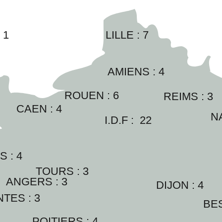
:
1
LILLE : 
7
AMIENS : 
4
ROUEN : 
6
REIMS : 
3
CAEN : 
4
N
I.D.F :  
22
 : 
4
TOURS : 
3
ANGERS : 
3
DIJON : 
4
TES : 
3
BE
POITIERS : 
4