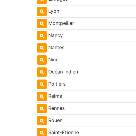
Lyon
Montpellier
Nancy
Nantes
Nice
Océan Indien
Poitiers
Reims
Rennes
Rouen
Saint-Etienne