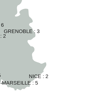
 
6
GRENOBLE : 
3
: 
2
5
NICE : 
2
-MARSEILLE : 
5