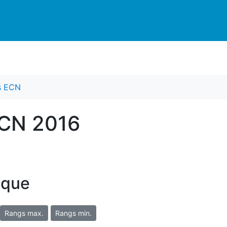
es ECN
ECN 2016
ique
Rangs max.
Rangs min.