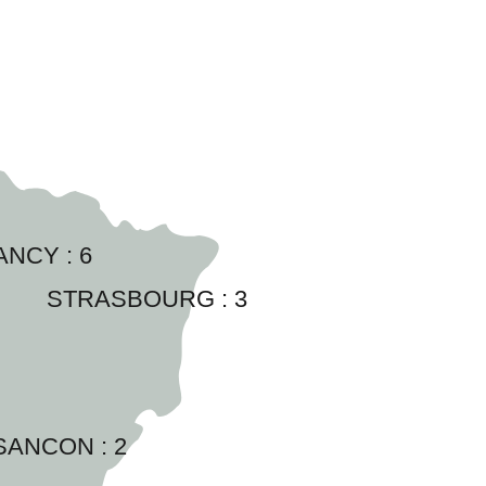
ANCY : 
6
STRASBOURG : 
3
SANCON : 
2