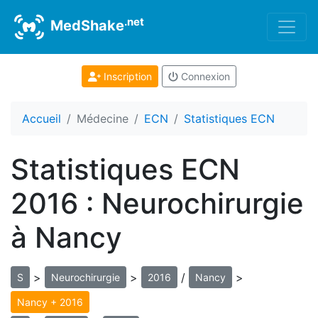
.net
MedShake
Inscription
Connexion
Accueil
Médecine
ECN
Statistiques ECN
Statistiques ECN
2016 : Neurochirurgie
à Nancy
>
>
/
>
S
Neurochirurgie
2016
Nancy
Nancy + 2016