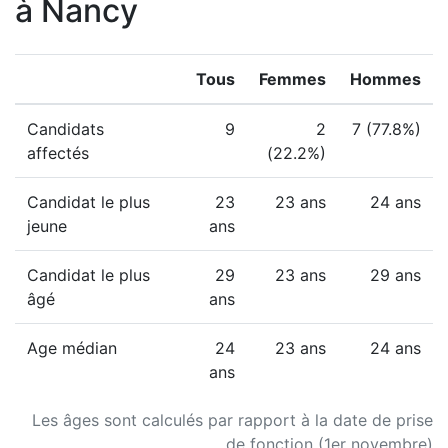
à Nancy
Tous
Femmes
Hommes
Candidats
9
2
7 (77.8%)
affectés
(22.2%)
Candidat le plus
23
23 ans
24 ans
jeune
ans
Candidat le plus
29
23 ans
29 ans
âgé
ans
Age médian
24
23 ans
24 ans
ans
Les âges sont calculés par rapport à la date de prise
de fonction (1er novembre)