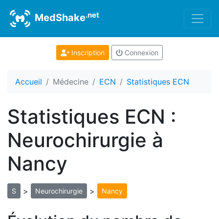
.net
MedShake
Inscription
Connexion
Accueil
Médecine
ECN
Statistiques ECN
Statistiques ECN :
Neurochirurgie à
Nancy
>
>
S
Neurochirurgie
Nancy