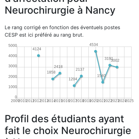
Neurochirurgie à Nancy
Le rang corrigé en fonction des éventuels postes
CESP est ici préféré au rang brut.
4534
5000
4124
4000
3191
3002
3000
2418
2137
1858
1540
2000
1204
1000
0
2009
2010
2011
2012
2013
2014
2015
2016
2017
2018
2019
2020
2021
2022
2023
2024
2025
Profil des étudiants ayant
fait le choix Neurochirurgie