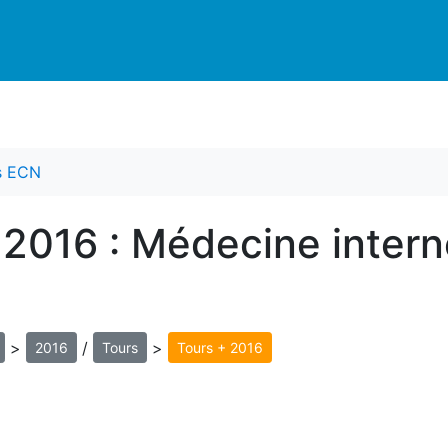
es ECN
 2016 : Médecine inter
>
/
>
2016
Tours
Tours + 2016