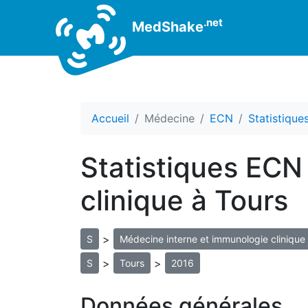
.net
MedShake
Accueil
Médecine
ECN
Statistiqu
Statistiques ECN
clinique à Tours
>
S
Médecine interne et immunologie clinique
>
>
S
Tours
2016
Données générales