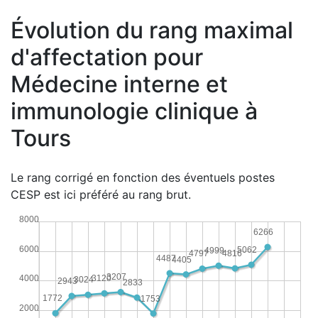
Évolution du rang maximal
d'affectation pour
Médecine interne et
immunologie clinique à
Tours
Le rang corrigé en fonction des éventuels postes
CESP est ici préféré au rang brut.
8000
6266
6000
5062
4999
4816
4797
4487
4405
3207
4000
3120
3024
2943
2833
1772
1753
2000