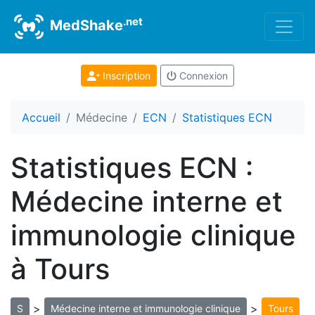
.net
MedShake
Inscription
Connexion
Accueil
Médecine
ECN
Statistiques ECN
Statistiques ECN :
Médecine interne et
immunologie clinique
à Tours
>
>
S
Médecine interne et immunologie clinique
Tours