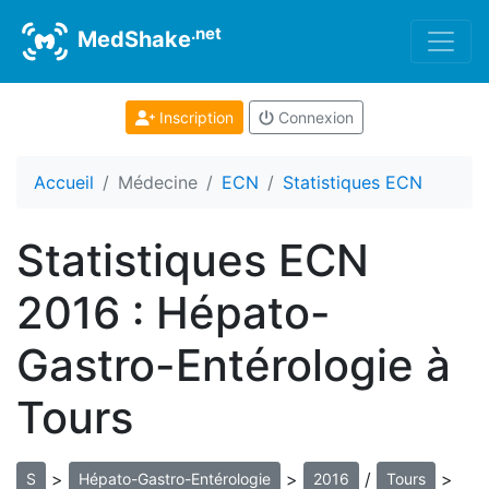
.net
MedShake
Inscription
Connexion
Accueil
Médecine
ECN
Statistiques ECN
Statistiques ECN
2016 : Hépato-
Gastro-Entérologie à
Tours
>
>
/
>
S
Hépato-Gastro-Entérologie
2016
Tours