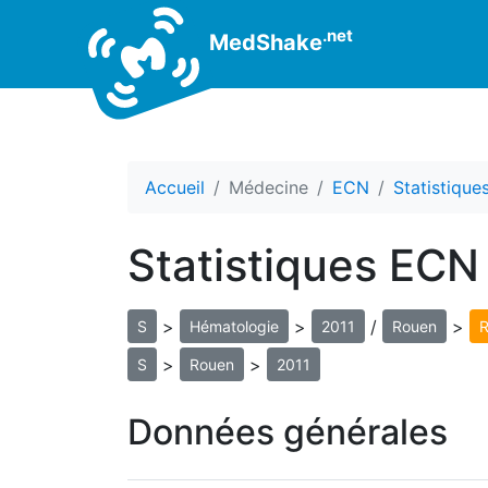
.net
MedShake
Accueil
Médecine
ECN
Statistiqu
Statistiques ECN
>
>
/
>
S
Hématologie
2011
Rouen
R
>
>
S
Rouen
2011
Données générales