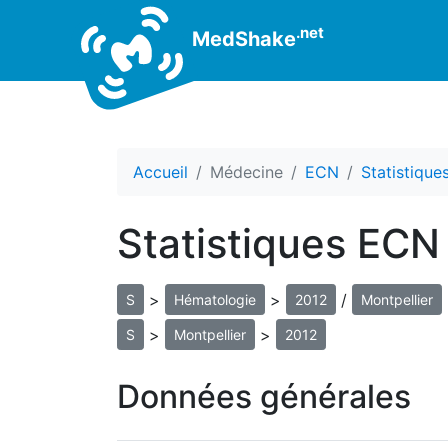
.net
MedShake
Accueil
Médecine
ECN
Statistiqu
Statistiques ECN
>
>
/
S
Hématologie
2012
Montpellier
>
>
S
Montpellier
2012
Données générales