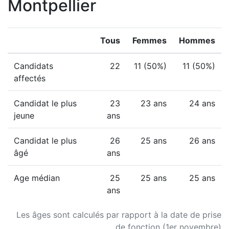
Montpellier
Tous
Femmes
Hommes
Candidats
22
11 (50%)
11 (50%)
affectés
Candidat le plus
23
23 ans
24 ans
jeune
ans
Candidat le plus
26
25 ans
26 ans
âgé
ans
Age médian
25
25 ans
25 ans
ans
Les âges sont calculés par rapport à la date de prise
de fonction (1er novembre)