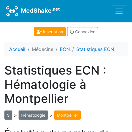
.net
MedShake
Inscription
Connexion
Accueil
Médecine
ECN
Statistiques ECN
Statistiques ECN :
Hématologie à
Montpellier
>
>
S
Hématologie
Montpellier