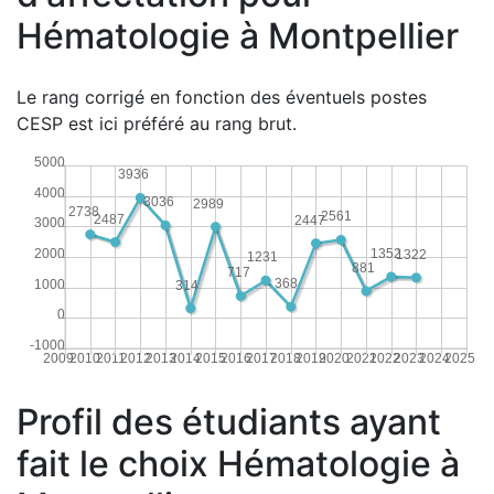
Hématologie à Montpellier
Le rang corrigé en fonction des éventuels postes
CESP est ici préféré au rang brut.
5000
3936
4000
3036
2989
2738
2561
2487
2447
3000
1352
2000
1322
1231
881
717
368
1000
314
0
-1000
2009
2010
2011
2012
2013
2014
2015
2016
2017
2018
2019
2020
2021
2022
2023
2024
2025
Profil des étudiants ayant
fait le choix Hématologie à